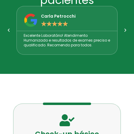
pacientes
Carla Petrocchi
Estefanie He
☆
☆
☆
☆
☆
☆
☆
☆
☆
☆
te Laboratório! Atendimento
Pessoal muito educado, 
ado e resultados de exames preciso e
cado. Recomendo para todos.